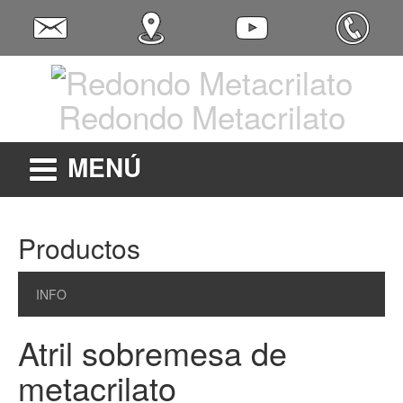
Redondo Metacrilato
MENÚ
Productos
INFO
Atril sobremesa de
metacrilato