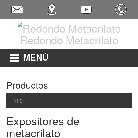
Redondo Metacrilato
MENÚ
Productos
INFO
Expositores de
metacrilato