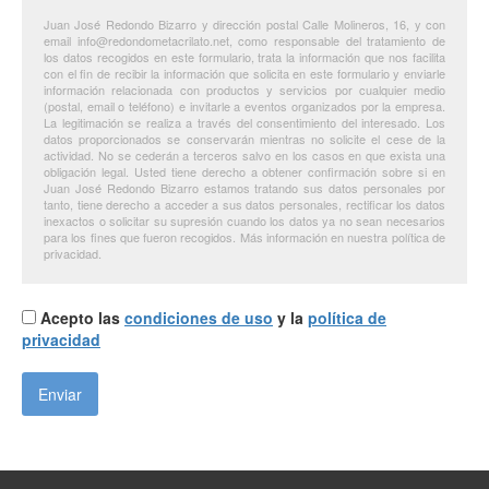
Juan José Redondo Bizarro y dirección postal Calle Molineros, 16, y con
email info@redondometacrilato.net, como responsable del tratamiento de
los datos recogidos en este formulario, trata la información que nos facilita
con el fin de recibir la información que solicita en este formulario y enviarle
información relacionada con productos y servicios por cualquier medio
(postal, email o teléfono) e invitarle a eventos organizados por la empresa.
La legitimación se realiza a través del consentimiento del interesado. Los
datos proporcionados se conservarán mientras no solicite el cese de la
actividad. No se cederán a terceros salvo en los casos en que exista una
obligación legal. Usted tiene derecho a obtener confirmación sobre si en
Juan José Redondo Bizarro estamos tratando sus datos personales por
tanto, tiene derecho a acceder a sus datos personales, rectificar los datos
inexactos o solicitar su supresión cuando los datos ya no sean necesarios
para los fines que fueron recogidos. Más información en nuestra política de
privacidad.
Acepto las
condiciones de uso
y la
política de
privacidad